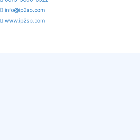
info@ip2sb.com
www.ip2sb.com
Copyright © 2026 IP2SB.com | All Rights Reserved
Site designed and developed by :
Mayaloka Digital