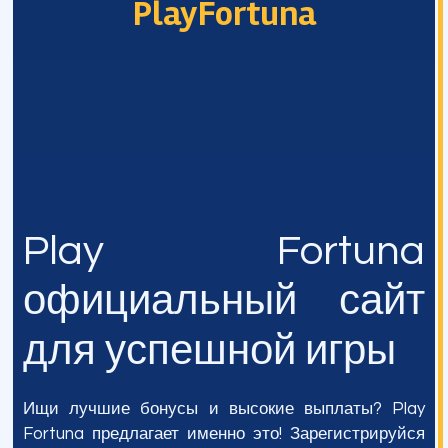
PlayFortuna
Play Fortuna
официальный сайт
для успешной игры
Ищи лучшие бонусы и высокие выплаты? Play
Fortuna предлагает именно это! Зарегистрируйся