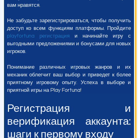
вам нравятся.
Не забудьте зарегистрироваться, чтобы получить
доступ ко всем функциям платформы. Пройдите
playfortuna регистрация
и начинайте игру с
выгодными предложениями и бонусами для новых
игроков.
Понимание различных игровых жанров и их
механик облегчит ваш выбор и приведет к более
приятному игровому опыту. Успеха в выборе и
приятной игры на Play Fortuna!
Регистрация и
верификация аккаунта:
шаги к первому входу