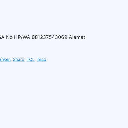
ASA No HP/WA 081237543069 Alamat
anken
,
Sharp
,
TCL
,
Teco