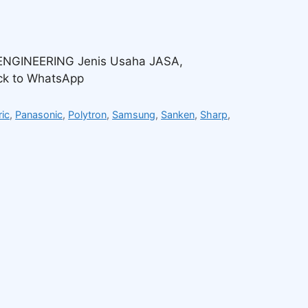
NGINEERING Jenis Usaha JASA,
k to WhatsApp
ric
,
Panasonic
,
Polytron
,
Samsung
,
Sanken
,
Sharp
,