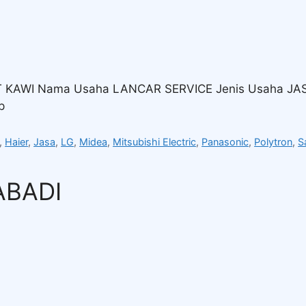
UT KAWI Nama Usaha LANCAR SERVICE Jenis Usaha J
p
,
Haier
,
Jasa
,
LG
,
Midea
,
Mitsubishi Electric
,
Panasonic
,
Polytron
,
S
ABADI