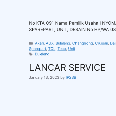
No KTA 091 Nama Pemilik Usaha I NYO
SPAREPART, UNIT, DESAIN No HP/WA 08
Akari
,
AUX
,
Buleleng
,
Changhong
,
Cruisair
,
Dai
Sparepart
,
TCL
,
Teco
,
Unit
Buleleng
LANCAR SERVICE
January 13, 2023
by
IP2SB