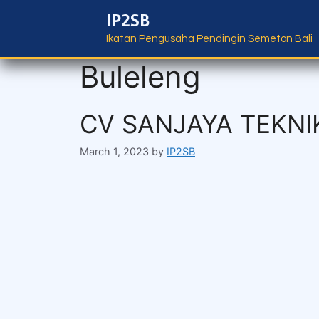
IP2SB
Ikatan Pengusaha Pendingin Semeton Bali
Buleleng
CV SANJAYA TEKNI
March 1, 2023
by
IP2SB