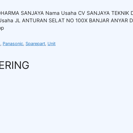
 DHARMA SANJAYA Nama Usaha CV SANJAYA TEKNIK D
t Usaha JL ANTURAN SELAT NO 100X BANJAR ANYA
pp
c
,
Panasonic
,
Sparepart
,
Unit
EERING