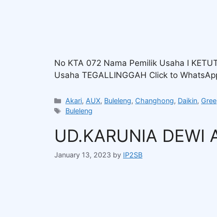
No KTA 072 Nama Pemilik Usaha I KET
Usaha TEGALLINGGAH Click to WhatsAp
Akari
,
AUX
,
Buleleng
,
Changhong
,
Daikin
,
Gree
Buleleng
UD.KARUNIA DEWI 
January 13, 2023
by
IP2SB