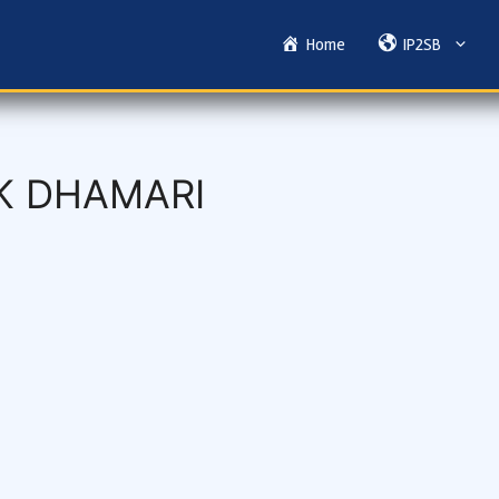
Home
IP2SB
K DHAMARI