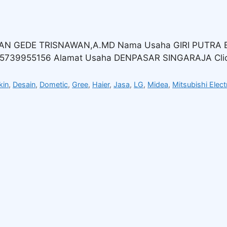
MAN GEDE TRISNAWAN,A.MD Nama Usaha GIRI PUTRA E
5739955156 Alamat Usaha DENPASAR SINGARAJA Clic
kin
,
Desain
,
Dometic
,
Gree
,
Haier
,
Jasa
,
LG
,
Midea
,
Mitsubishi Elect