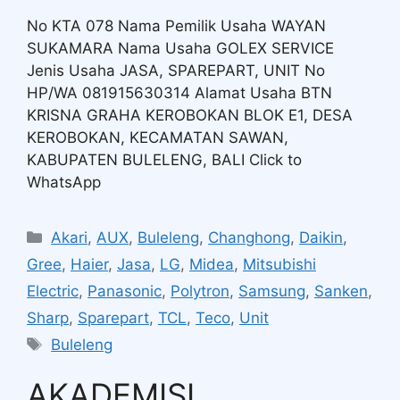
No KTA 078 Nama Pemilik Usaha WAYAN
SUKAMARA Nama Usaha GOLEX SERVICE
Jenis Usaha JASA, SPAREPART, UNIT No
HP/WA 081915630314 Alamat Usaha BTN
KRISNA GRAHA KEROBOKAN BLOK E1, DESA
KEROBOKAN, KECAMATAN SAWAN,
KABUPATEN BULELENG, BALI Click to
WhatsApp
Akari
,
AUX
,
Buleleng
,
Changhong
,
Daikin
,
Gree
,
Haier
,
Jasa
,
LG
,
Midea
,
Mitsubishi
Electric
,
Panasonic
,
Polytron
,
Samsung
,
Sanken
,
Sharp
,
Sparepart
,
TCL
,
Teco
,
Unit
Buleleng
AKADEMISI