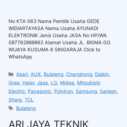
No KTA 063 Nama Pemilik Usaha GEDE
WIDIARTAYASA Nama Usaha AYUNADI
ELEKTRONIK Jenis Usaha JASA No HP/WA
087762888862 Alamat Usaha JL. BISMA GG
WIJAYA KUSUMA 6 SINGARAJA Click to
WhatsApp
Akari
,
AUX
,
Buleleng
,
Changhong
,
Daikin
,
Gree
,
Haier
,
Jasa
,
LG
,
Midea
,
Mitsubishi
Electric
,
Panasonic
,
Polytron
,
Samsung
,
Sanken
,
Sharp
,
TCL
Buleleng
ARI JAYA TEKNIK