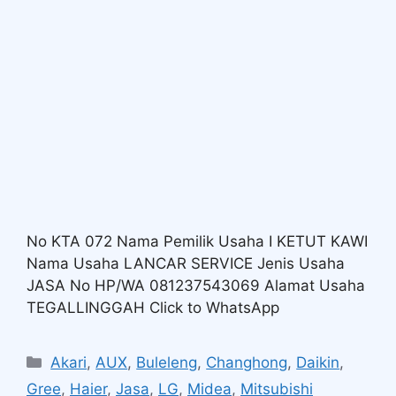
No KTA 072 Nama Pemilik Usaha I KETUT KAWI
Nama Usaha LANCAR SERVICE Jenis Usaha
JASA No HP/WA 081237543069 Alamat Usaha
TEGALLINGGAH Click to WhatsApp
Akari
,
AUX
,
Buleleng
,
Changhong
,
Daikin
,
Gree
,
Haier
,
Jasa
,
LG
,
Midea
,
Mitsubishi