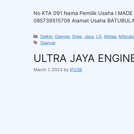
No KTA 091 Nama Pemilik Usaha I MAD
085739515706 Alamat Usaha BATUBULAN
Daikin
,
Gianyar
,
Gree
,
Jasa
,
LG
,
Midea
,
Mitsubi
Gianyar
ULTRA JAYA ENGIN
March 1, 2023
by
IP2SB