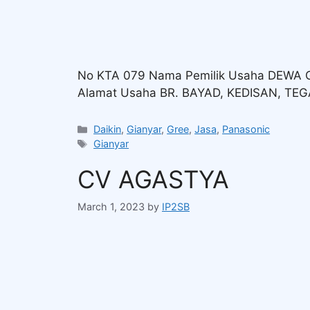
No KTA 079 Nama Pemilik Usaha DEWA
Alamat Usaha BR. BAYAD, KEDISAN, TE
Daikin
,
Gianyar
,
Gree
,
Jasa
,
Panasonic
Gianyar
CV AGASTYA
March 1, 2023
by
IP2SB