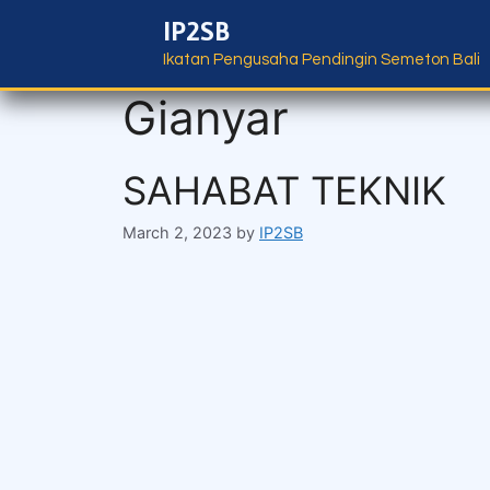
IP2SB
Ikatan Pengusaha Pendingin Semeton Bali
Gianyar
SAHABAT TEKNIK
March 2, 2023
by
IP2SB