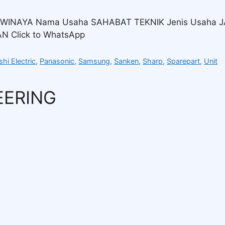
E WINAYA Nama Usaha SAHABAT TEKNIK Jenis Usaha 
 Click to WhatsApp
shi Electric
,
Panasonic
,
Samsung
,
Sanken
,
Sharp
,
Sparepart
,
Unit
EERING