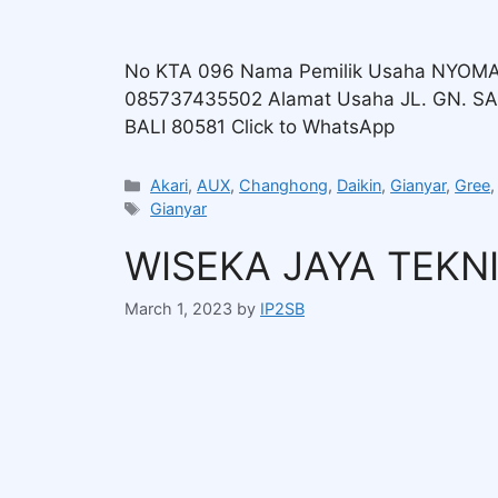
No KTA 096 Nama Pemilik Usaha NYOM
085737435502 Alamat Usaha JL. GN. S
BALI 80581 Click to WhatsApp
Akari
,
AUX
,
Changhong
,
Daikin
,
Gianyar
,
Gree
Gianyar
WISEKA JAYA TEKN
March 1, 2023
by
IP2SB