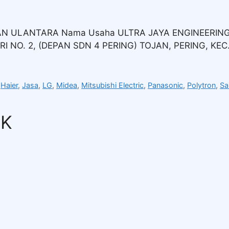
AN ULANTARA Nama Usaha ULTRA JAYA ENGINEERING
ARI NO. 2, (DEPAN SDN 4 PERING) TOJAN, PERING, K
,
Haier
,
Jasa
,
LG
,
Midea
,
Mitsubishi Electric
,
Panasonic
,
Polytron
,
S
IK