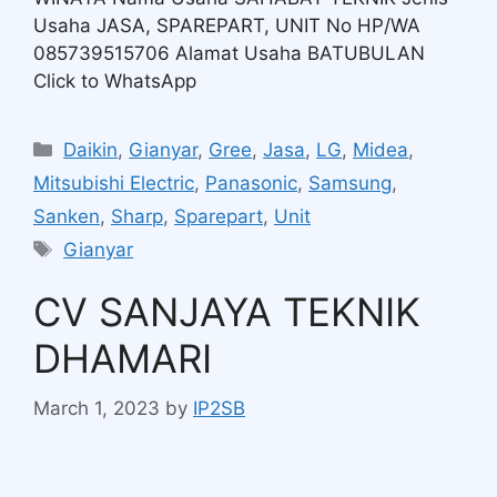
Usaha JASA, SPAREPART, UNIT No HP/WA
085739515706 Alamat Usaha BATUBULAN
Click to WhatsApp
Daikin
,
Gianyar
,
Gree
,
Jasa
,
LG
,
Midea
,
Mitsubishi Electric
,
Panasonic
,
Samsung
,
Sanken
,
Sharp
,
Sparepart
,
Unit
Gianyar
CV SANJAYA TEKNIK
DHAMARI
March 1, 2023
by
IP2SB