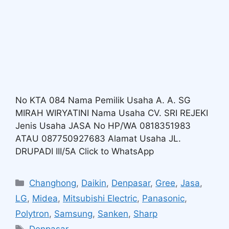
No KTA 084 Nama Pemilik Usaha A. A. SG
MIRAH WIRYATINI Nama Usaha CV. SRI REJEKI
Jenis Usaha JASA No HP/WA 0818351983
ATAU 087750927683 Alamat Usaha JL.
DRUPADI III/5A Click to WhatsApp
Changhong
,
Daikin
,
Denpasar
,
Gree
,
Jasa
,
LG
,
Midea
,
Mitsubishi Electric
,
Panasonic
,
Polytron
,
Samsung
,
Sanken
,
Sharp