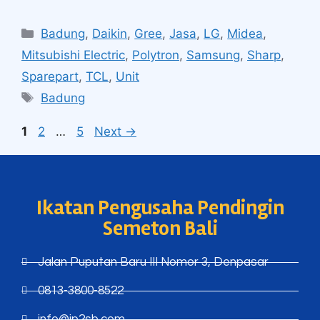
Badung
,
Daikin
,
Gree
,
Jasa
,
LG
,
Midea
,
Mitsubishi Electric
,
Polytron
,
Samsung
,
Sharp
,
Sparepart
,
TCL
,
Unit
Badung
1
2
…
5
Next
→
Ikatan Pengusaha Pendingin
Semeton Bali
Jalan Puputan Baru III Nomor 3, Denpasar
0813-3800-8522
info@ip2sb.com