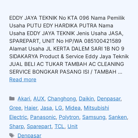
EDDY JAYA TEKNIK No KTA 096 Nama Pemilik
Usaha PUTU EDY HARDIKA PUTRA Nama
Usaha EDDY JAYA TEKNIK Jenis Usaha JASA,
SPAREPART, UNIT No HP/WA 085100421589
Alamat Usaha JL KERTA DALEM SARI 1B NO 9
SIDAKARYA Product & Service Eddy Jaya Teknik
JUAL BELI AC TUKAR TAMBAH AC CLEANING
SERVICE BONGKAR PASANG ISI / TAMBAH …
Read more
Akari
,
AUX
,
Changhong
,
Daikin
,
Denpasar
,
Gree
,
Haier
,
Jasa
,
LG
,
Midea
,
Mitsubishi
Electric
,
Panasonic
,
Polytron
,
Samsung
,
Sanken
,
Sharp
,
Sparepart
,
TCL
,
Unit
Denpasar